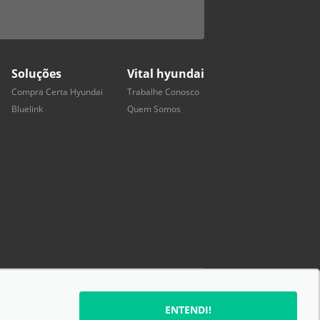
Soluções
Vital hyundai
Compra Certa Hyundai
Trabalhe Conosco
Bluelink
Quem Somos
SIGA-NOS:
ENTENDI!