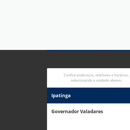
Confira endereços, telefones e horários,
selecionando a unidade abaixo:
Ipatinga
Governador Valadares