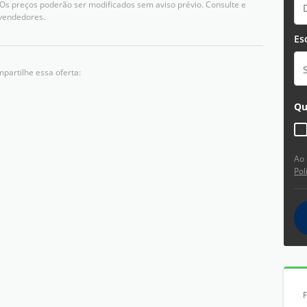
 Os preços poderão ser modificados sem aviso prévio. Consulte e
vendedores.
Es
partilhe essa oferta:
Qu
Ao 
Pol