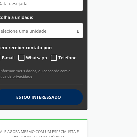
colha a unidade:
Selecione uma unidade
ero receber contato por:
E-mail
Whatsapp
Telefone
informar meus dados, eu concordo com a
ítica de privacidade
.
ESTOU INTERESSADO
FALE AGORA MESMO COM UM ESPECIALISTA E