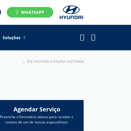
WHATSAPP
Soluções
← VOLTAR PARA A PÁGINA ANTERIOR
Agendar Serviço
Preencha o formulário abaixo para receber o
contato de um de nossos especialistas: